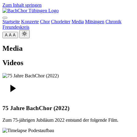
Zum Inhalt springen
Startseite
Konzerte
Chor
Chorleiter
Media
Mitsingen
Chronik
Freundeskreis
A
A
A
Media
Videos
75 Jahre BachChor (2022)
Zum 75-jährigen Jubiläum 2022 entstand der folgende Film.